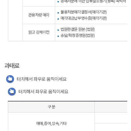
공매처분에 의한 압류말소등기(등록) 촉탁서
불용처분매각결정서(매각기관)
관용차량 매각
매각대금납부영수증(매각기관)
법원판결문 원본 (법원)
원고 강제이전
송달/확정증명원(법원)
과태료
터치해서 좌우로 움직이세요
터치해서 좌우로 움직이세요
구 분
매매,증여,상속,기타