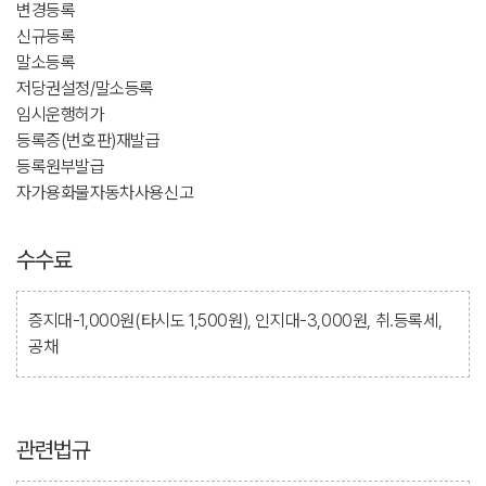
변경등록
신규등록
말소등록
저당권설정/말소등록
임시운행허가
등록증(번호판)재발급
등록원부발급
자가용화물자동차사용신고
수수료
증지대-1,000원(타시도 1,500원), 인지대-3,000원, 취.등록세,
공채
관련법규