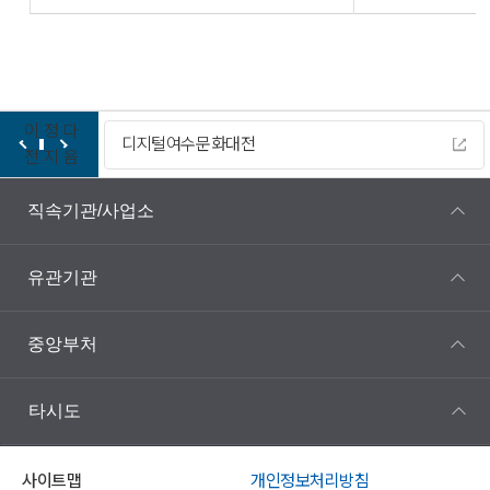
이
정
다
디지털여수문화대전
전
지
음
직속기관/사업소
유관기관
중앙부처
타시도
사이트맵
개인정보처리방침