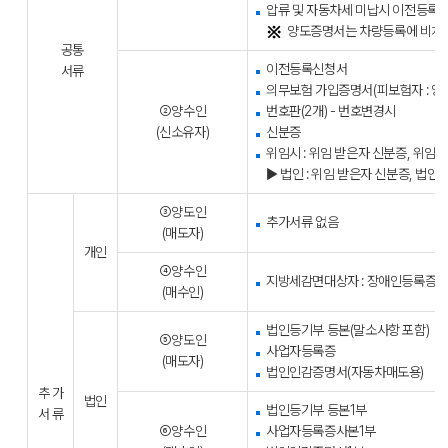
압류 및 자동차세 미납시 이전등록 
양도증명서는 차량등록에 비치된
공통
이전등록신청서
서류
의무보험 가입증명서(피보험자 : 양
②양수인
번호판(2개) - 번호변경시
(신소유자)
신분증
위임시 : 위임 받은자 신분증, 위임
▶ 법인 : 위임 받은자 신분증, 법
③양도인
추가서류 없음
(매도자)
개인
④양수인
지방세감면대상자 : 장애인등록증,
(매수인)
법인등기부 등본(말소사항 포함)
⑤양도인
사업자등록증
(매도자)
법인인감증명서(자동차매도용)
추
가
법인
법인등기부 등본1부
서
류
⑥양수인
사업자등록증사본1부