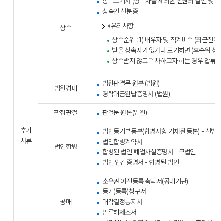
상속포기서 (상속자를 제외한 전원의 날인 및 서
상속인 신분증
※유의사항
상속
상속순위 : 1) 배우자 및 직계비속 (최근친이
받을 상속자가 없거나 포기하면 (후순위 상속
상속받지 않고 폐차하고자 하는 경우 압류해제
법원판결문 원본 (법원)
법원경매
경락대금완납증명서 (법원)
확정판결
판결문 원본(법원)
추가
법인등기부등본(합병사항 기재된 등본) - 신법
서류
법인합병계약서
법인합병
합병된 법인 폐업사실증명서 - 구법인
법인 인감증명서 - 합병된 법인
소유권 이전등록 촉탁서(공매기관)
등기(등록)청구서
공매
매각결정통지서
압류해제조서