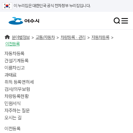
이 누리집은 대한민국 공식 전자정부 누리집입니다.
분야별정보
>
교통/자동차
>
차량등록ㆍ관리
>
자동차등록
>
이전등록
자동차등록
건설기계등록
이륜차신고
과태료
취득 등록면허세
검사/의무보험
차량등록현황
민원서식
자주하는 질문
오시는 길
이전등록