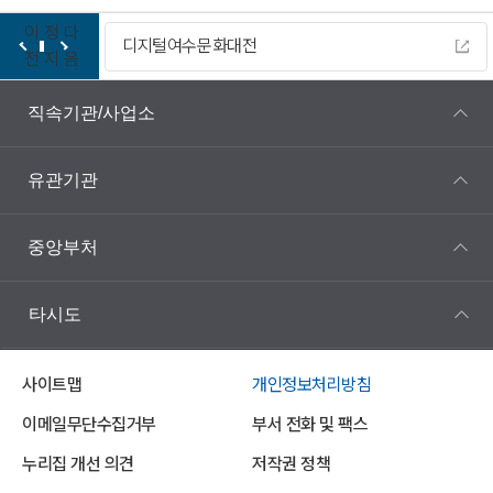
이
정
다
디지털여수문화대전
전
지
음
직속기관/사업소
유관기관
중앙부처
타시도
사이트맵
개인정보처리방침
이메일무단수집거부
부서 전화 및 팩스
누리집 개선 의견
저작권 정책