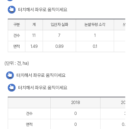
터치해서 좌우로 움직이세요
구분
계
입산자
실화
논밭두렁
소각
쓰
건수
11
7
1
면적
1.49
0.89
0.1
(단위 : 건, ha)
터치해서 좌우로 움직이세요
터치해서 좌우로 움직이세요
2018
201
건수
0
3
면적
0
0.31