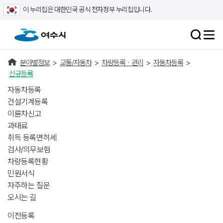
이 누리집은 대한민국 공식 전자정부 누리집입니다.
분야별정보
>
교통/자동차
>
차량등록ㆍ관리
>
자동차등록
>
신규등록
자동차등록
건설기계등록
이륜차신고
과태료
취득 등록면허세
검사/의무보험
차량등록현황
민원서식
자주하는 질문
오시는 길
이전등록