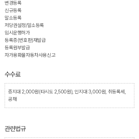
변경등록
신규등록
말소등록
저당권설정/말소등록
임시운행허가
등록증(번호판)재발급
등록원부발급
자가용화물자동차사용신고
수수료
증지대 2,000원(타시도 2,500원), 인지대 3,000원, 취등록세,
공채
관련법규