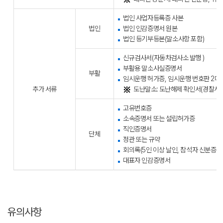
법인 사업자등록증 사본
법인
법인 인감증명서 원본
법인 등기부등본(말소사항 포함)
신규검사서(자동차검사소 발행 )
부활용 말소사실증명서
부활
임시운행 허가증, 임시운행 번호판 2매
추가 서류
도난말소: 도난해제 확인서(경찰서 
고유번호증
소속증명서 또는 설립허가증
직인증명서
단체
정관 또는 규약
회의록(5인 이상 날인, 참석자 신분증 사
대표자 인감증명서
유의사항