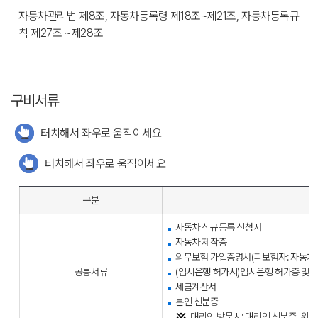
자동차관리법 제8조, 자동차등록령 제18조~제21조, 자동차등록규
칙 제27조 ~제28조
구비서류
터치해서 좌우로 움직이세요
터치해서 좌우로 움직이세요
구분
자동차 신규등록 신청서
자동차 제작증
의무보험 가입증명서(피보험자: 자동차 
공통서류
(임시운행 허가시)임시운행 허가증 및 
세금계산서
본인 신분증
대리인 방문시: 대리인 신분증, 위임