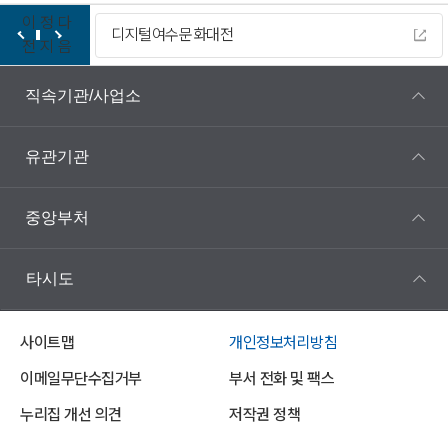
이
정
다
디지털여수문화대전
전
지
음
직속기관/사업소
유관기관
중앙부처
타시도
사이트맵
개인정보처리방침
이메일무단수집거부
부서 전화 및 팩스
누리집 개선 의견
저작권 정책