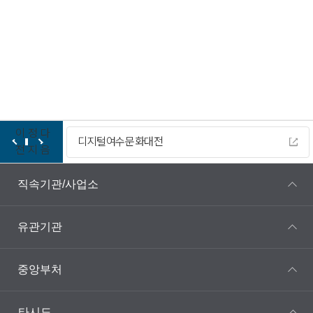
이
정
다
디지털여수문화대전
전
지
음
직속기관/사업소
유관기관
중앙부처
타시도