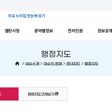
주요 누리집 한눈에 보기
열린시정
분야별정보
전자민원
정보공
행정지도
>
>
>
>
여수소개
여수의 현재
관내지도
행정지도
도
행정지도크게보기