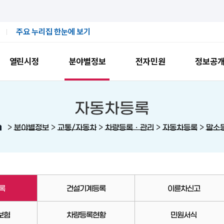
주요 누리집 한눈에 보기
열린시정
분야별정보
전자민원
정보공
자동차등록
>
>
>
>
>
분야별정보
교통/자동차
차량등록ㆍ관리
자동차등록
말소
록
건설기계등록
이륜차신고
보험
차량등록현황
민원서식