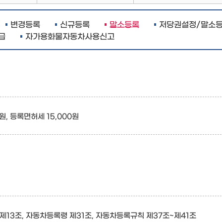
변경등록
신규등록
말소등록
저당권설정/말소
급
자가용화물자동차사용신고
0원, 등록면허세 15,000원
제13조, 자동차등록령 제31조, 자동차등록규칙 제37조~제41조