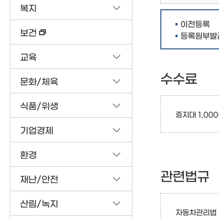
복지
이전등록
보건
등록원부발
교육
수수료
문화/체육
식품/위생
증지대 1,00
기업경제
환경
관련법규
재난/안전
산림/녹지
자동차관리법 