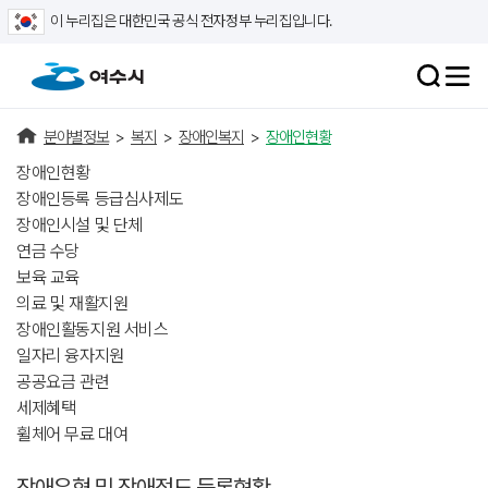
이 누리집은 대한민국 공식 전자정부 누리집입니다.
분야별정보
>
복지
>
장애인복지
>
장애인현황
장애인현황
장애인등록 등급심사제도
장애인시설 및 단체
연금 수당
보육 교육
의료 및 재활지원
장애인활동지원 서비스
일자리 융자지원
공공요금 관련
세제혜택
휠체어 무료 대여
장애유형 및 장애정도 등록현황