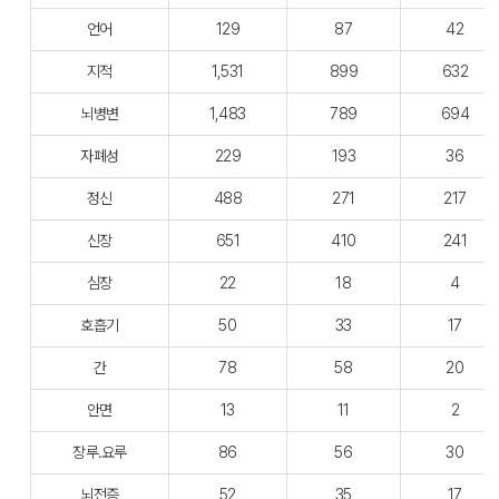
언어
129
87
42
지적
1,531
899
632
뇌병변
1,483
789
694
자폐성
229
193
36
정신
488
271
217
신장
651
410
241
심장
22
18
4
호흡기
50
33
17
간
78
58
20
안면
13
11
2
장루.요루
86
56
30
뇌전증
52
35
17