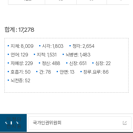
합계 : 17,278
지체: 8,009
시각: 1,803
청각: 2,654
언어: 129
지적: 1,531
뇌병변: 1,483
자폐성: 229
정신: 488
신장: 651
심장: 22
호흡기: 50
간: 78
안면: 13
장루.요루: 86
뇌전증: 52
이
정
다
가인권위원회
다누리
전
지
음