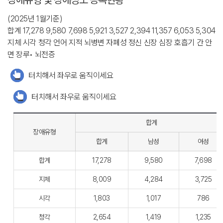
(2025년 1월기준)
합계 17,278 9,580 7,698 5,921 3,527 2,394 11,357 6,053 5,304
지체 시각 청각 언어 지적 뇌병변 자폐성 정신 신장 심장 호흡기 간 안
면 장루• 뇌전증
터치해서 좌우로 움직이세요
터치해서 좌우로 움직이세요
합계
장애유형
합계
남성
여성
합계
17,278
9,580
7,698
지체
8,009
4,284
3,725
시각
1,803
1,017
786
청각
2,654
1,419
1,235