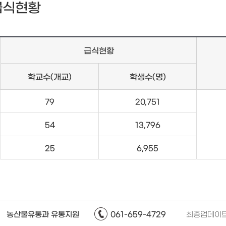
급식현황
급식현황
학교수(개교)
학생수(명)
79
20,751
54
13,796
25
6,955
농산물유통과 유통지원
061-659-4729
최종업데이