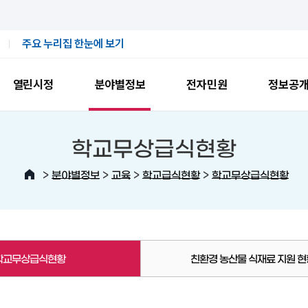
주요 누리집 한눈에 보기
열린시정
분야별정보
전자민원
정보공
학교무상급식현황
>
>
>
>
분야별정보
교육
학교급식현황
학교무상급식현황
학교무상급식현황
친환경 농산물 식재료 지원 현