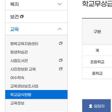
학교무상
복지
보건
교육
구분
행복교육지원센터
계
평생학습관
시립도서관
초등학교
시민정보화 교육
중학교
여수학숙
교육경비보조사업
학교급식현황
교육정보
담당자