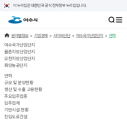
이 누리집은 대한민국 공식 전자정부 누리집입니다.
분야별정보
>
기업경제
>
사이버산단
>
여수국가산업단지
>
연혁
여수국가산업단지
율촌지방산업단지
오천지방산업단지
화양농공단지
연혁
규모 및 분양현황
생산 및 수출 고용현황
주요입주업종
입주업체
기반시설 현황
진입도로건설