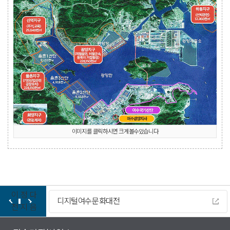
이미지를 클릭하시면 크게볼수있습니다
이
정
다
디지털여수문화대전
전
지
음