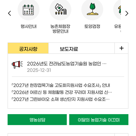
귀촌
행사안내
농촌체험장
토양검정
유용미생물
내
방문안내
이용
공지사항
보도자료
2026년도 전라남도농업기술원 농업인 교육 일정」 안내
2025-12-31
「2027년 현장접목기술 고도화지원사업 수요조사」 안내
「2026년 어르신 등 체험활동 건강 꾸러미 지원사업 신청·접수(2차)」 안내
「2027년 그린바이오 소재 생산단지 지원사업 수요조사」 안내
영농상담
이달의 농업기술 이끄미