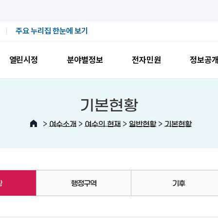
주요 누리집 한눈에 보기
열린시정
분야별정보
전자민원
정보공
기본현황
>
>
>
>
여수소개
여수의 현재
일반현황
기본현황
황
행정구역
기후