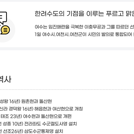
한려수도의 기점을 이루는 푸르고 맑
여수는 임진왜란을 극복한 이충무공과 그를 따르던 선
1일 여수시.여천시.여천군이 시민의 발의로 통합되어 
역사
성왕 16년) 원촌현과 돌산현
신라 경덕왕 16년) 해읍현과 여산현으로 개칭
 태조 23년) 여수현과 돌산현으로 개편
선 성종 10년) 전라좌도 수군절도사영 설치
선 선조26년) 삼도수군통제영 설치