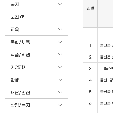
복지
연번
보건
교육
문화/체육
1
돌산읍 
식품/위생
2
돌산읍 
기업경제
3
구)돌산
환경
4
돌산~경
5
돌산읍 
재난/안전
6
돌산읍 
산림/녹지