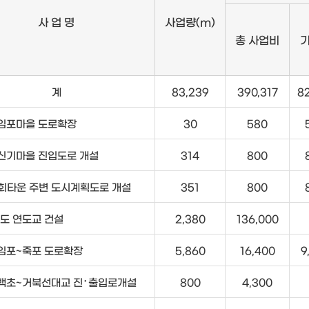
사 업 명
사업량(m)
총 사업비
계
83,239
390,317
8
임포마을 도로확장
30
580
신기마을 진입도로 개설
314
800
회타운 주변 도시계획도로 개설
351
800
도 연도교 건설
2,380
136,000
임포~죽포 도로확장
5,860
16,400
9
백초~거북선대교 진･출입로개설
800
4,300