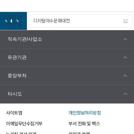
이
정
다
디지털여수문화대전
전
지
음
직속기관/사업소
유관기관
중앙부처
타시도
사이트맵
개인정보처리방침
이메일무단수집거부
부서 전화 및 팩스