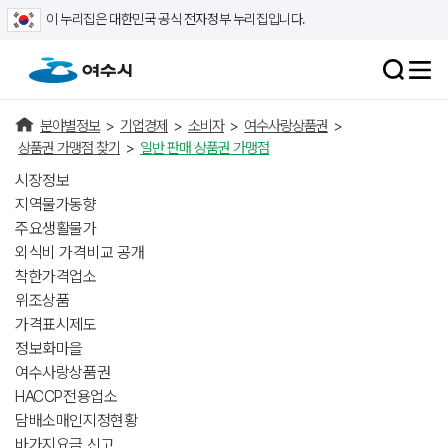
이 누리집은 대한민국 공식 전자정부 누리집입니다.
분야별정보
>
기업경제
>
소비자
>
여수사랑상품권
>
상품권 가맹점 찾기
>
일반 판매 상품권 가맹점
시장정보
지역물가동향
주요생활물가
외식비 가격비교 공개
착한가격업소
위조상품
가격표시제도
정보화마을
여수사랑상품권
HACCP전용업소
담배소매인지정현황
바가지요금 신고