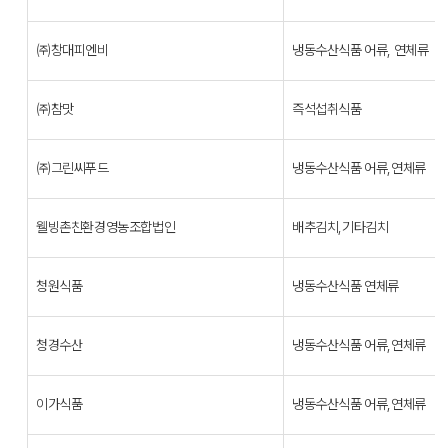
㈜창대피엔비
냉동수산식품 어류, 연체류
㈜참맛
즉석섭취식품
㈜그린씨푸드
냉동수산식품 어류,연체류
웰빙촌친환경영농조합법인
배추김치,기타김치
청원식품
냉동수산식품 연체류
청경수산
냉동수산식품 어류,연체류
이가식품
냉동수산식품 어류,연체류