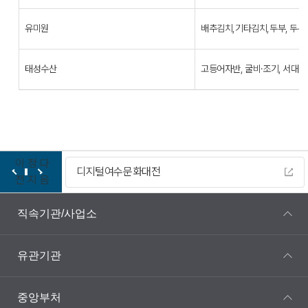
유미원
배추김치,기타김치,두부, 두유
태성수산
고등어자반, 굴비·조기, 서대 
이
정
다
디지털여수문화대전
전
지
음
직속기관/사업소
유관기관
중앙부처