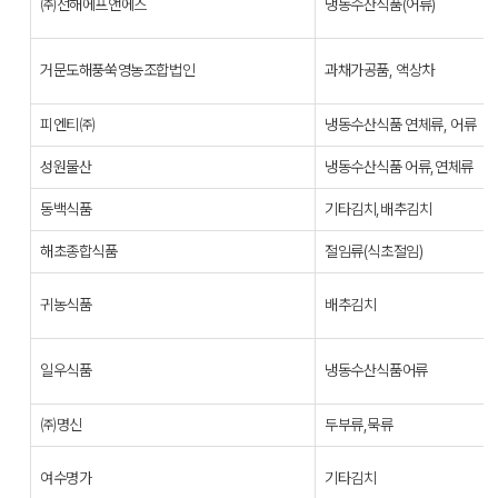
㈜선해에프앤에스
냉동수산식품(어류)
거문도해풍쑥영농조합법인
과채가공품, 액상차
피엔티㈜
냉동수산식품 연체류, 어류
성원물산
냉동수산식품 어류,연체류
동백식품
기타김치,배추김치
해초종합식품
절임류(식초절임)
귀농식품
배추김치
일우식품
냉동수산식품어류
㈜명신
두부류,묵류
여수명가
기타김치