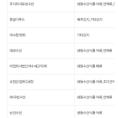
주식회사유성수산
냉동수산식품 어류,연체류,조
종말이푸드
배추김치,기타김치
여수참맛㈜
기타김치
대성수산
냉동수산식품 어류,연체류
어업회사법인여수새고막㈜
냉동수산식품 패류
오천산업㈜2공장
냉동수산식품 어류,조미건어
㈜우림수산
냉동수산식품 어류,연체류
남선수산
냉동수산식품 어류