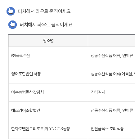
터치해서 좌우로 움직이세요
터치해서 좌우로 움직이세요
업소명
㈜국보수산
냉동수산식품 어류, 연체류
영어조합법인 서풍
냉동수산식품 어류(어육살, 연
여수농협돌산갓김치
기타김치
해조영어조합법인
냉동수산식품 어류, 연체류
한화호텔앤드리조트㈜ YNCC3공장
집단급식소 조리식품