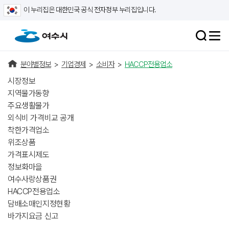
이 누리집은 대한민국 공식 전자정부 누리집입니다.
분야별정보
>
기업경제
>
소비자
>
HACCP전용업소
시장정보
지역물가동향
주요생활물가
외식비 가격비교 공개
착한가격업소
위조상품
가격표시제도
정보화마을
여수사랑상품권
HACCP전용업소
담배소매인지정현황
바가지요금 신고