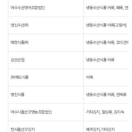
여수수산영어조합법인
냉동수산식품 어류, 패류, 연
영신수산㈜
냉동수산식품 어류(고등어)
해청식품㈜
냉동수산식품 어류, 조미건어
금산산업
냉동수산식품 어류
㈜해도식품
어묵
명진식품
냉동수산식품 어류, 연체류
여수시돌산갓영농조합법인
기타김치, 절임류, 김치속
천사돌산갓김치
배추김치,기타김치