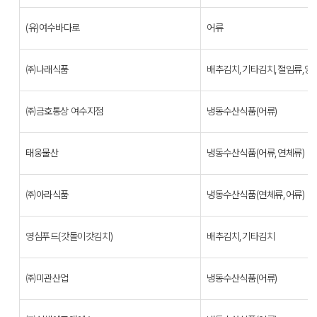
(유)여수바다로
어류
㈜나래식품
배추김치,기타김치,절임류,양
㈜금호통상 여수지점
냉동수산식품(어류)
태웅물산
냉동수산식품(어류,연체류)
㈜아라식품
냉동수산식품(연체류,어류)
영심푸드(갓돌이갓김치)
배추김치,기타김치
㈜미관산업
냉동수산식품(어류)