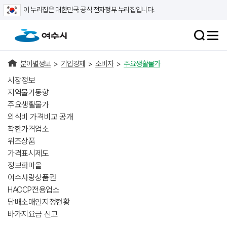
이 누리집은 대한민국 공식 전자정부 누리집입니다.
분야별정보
>
기업경제
>
소비자
>
주요생활물가
시장정보
지역물가동향
주요생활물가
외식비 가격비교 공개
착한가격업소
위조상품
가격표시제도
정보화마을
여수사랑상품권
HACCP전용업소
담배소매인지정현황
바가지요금 신고