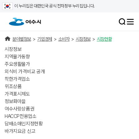
이 누리집은 대한민국 공식 전자정부 누리집입니다.
분야별정보
>
기업경제
>
소비자
>
시장정보
>
시장현황
시장정보
지역물가동향
주요생활물가
외식비 가격비교 공개
착한가격업소
위조상품
가격표시제도
정보화마을
여수사랑상품권
HACCP전용업소
담배소매인지정현황
바가지요금 신고