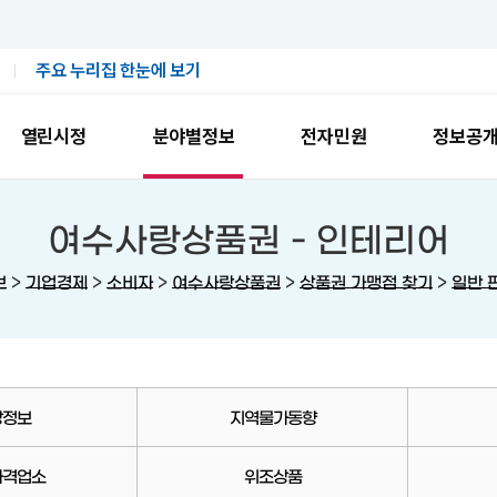
주요 누리집 한눈에 보기
열린시정
분야별정보
전자민원
정보공
여수사랑상품권 -
인테리어
>
>
>
>
>
보
기업경제
소비자
여수사랑상품권
상품권 가맹점 찾기
일반 
장정보
지역물가동향
가격업소
위조상품