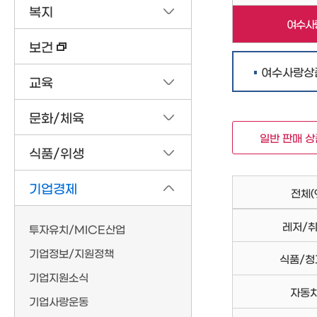
복지
여수사
보건
여수사랑상
교육
문화/체육
일반 판매 
식품/위생
기업경제
전체
(
레저/
투자유치/MICE산업
기업정보/지원정책
식품/청
기업지원소식
자동
기업사랑운동