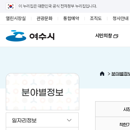
이 누리집은 대한민국 공식 전자정부 누리집입니다.
열린시장실
관광문화
통합예약
조직도
청사안내
시민의창
>
분야별정
분야별정보
시
일자리정보
착한