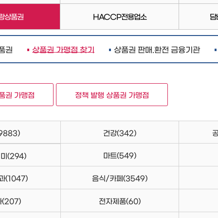
랑상품권
HACCP전용업소
담
품권
상품권 가맹점 찾기
상품권 판매.환전 금융기관
상품권 가맹점
정책 발행 상품권 가맹점
9883)
건강
(342)
마트
(549)
취미
(294)
과
(1047)
음식/카페
(3549)
차
(207)
전자제품
(60)