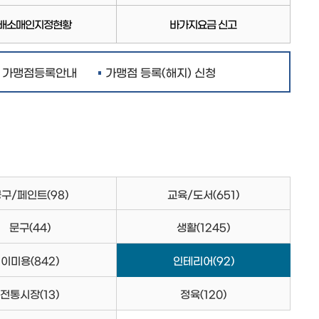
배소매인지정현황
바가지요금 신고
가맹점등록안내
가맹점 등록(해지) 신청
공구/페인트
(98)
교육/도서
(651)
문구
(44)
생활
(1245)
이미용
(842)
인테리어
(92)
전통시장
(13)
정육
(120)