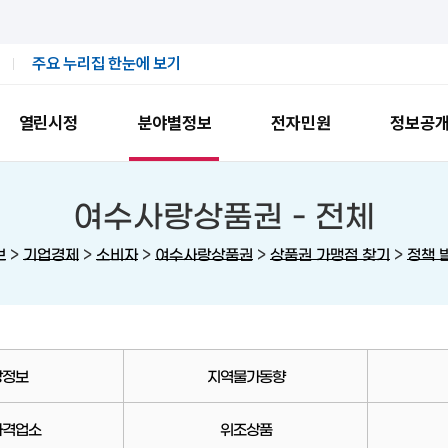
주요 누리집 한눈에 보기
열린시정
분야별정보
전자민원
정보공
여수사랑상품권 -
전체
>
>
>
>
>
보
기업경제
소비자
여수사랑상품권
상품권 가맹점 찾기
정책 
장정보
지역물가동향
가격업소
위조상품