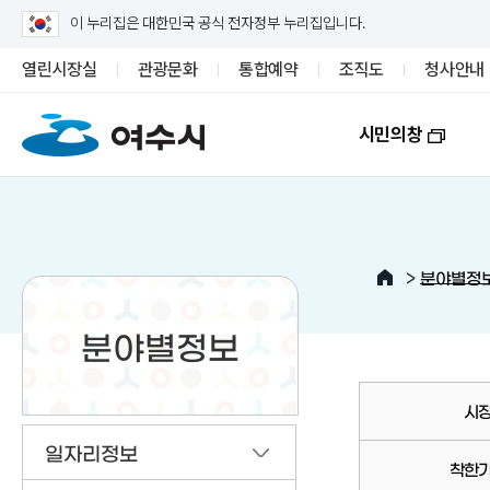
이 누리집은 대한민국 공식 전자정부 누리집입니다.
열린시장실
관광문화
통합예약
조직도
청사안내
시민의창
>
분야별정
분야별정보
시
일자리정보
착한