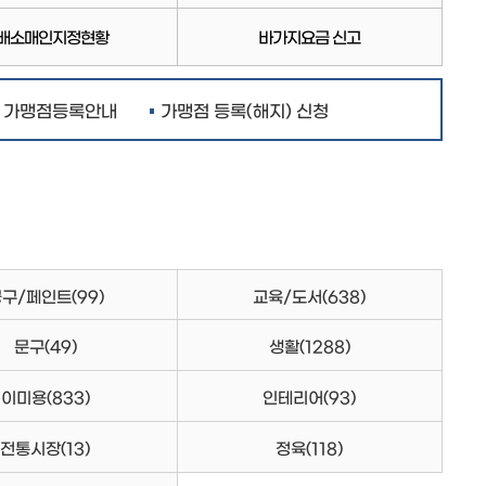
배소매인지정현황
바가지요금 신고
가맹점등록안내
가맹점 등록(해지) 신청
공구/페인트
(99)
교육/도서
(638)
문구
(49)
생활
(1288)
이미용
(833)
인테리어
(93)
전통시장
(13)
정육
(118)