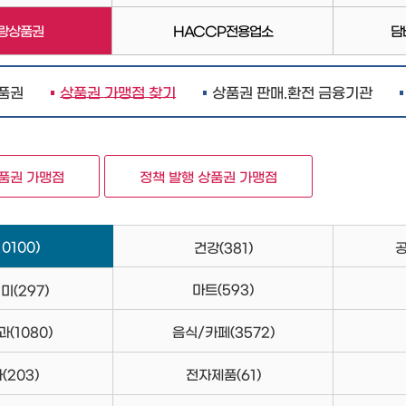
랑상품권
HACCP전용업소
담
품권
상품권 가맹점 찾기
상품권 판매.환전 금융기관
상품권 가맹점
정책 발행 상품권 가맹점
10100)
건강
(381)
마트
(593)
취미
(297)
과
(1080)
음식/카페
(3572)
차
(203)
전자제품
(61)