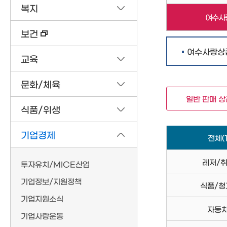
복지
여수사
보건
여수사랑상
교육
문화/체육
일반 판매 
식품/위생
기업경제
전체
(
레저/
투자유치/MICE산업
기업정보/지원정책
식품/청
기업지원소식
자동
기업사랑운동