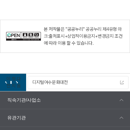
본 저작물은 "공공누리"
공공누리 제4유형 마
크:출처표시+상업적이용금지+변경금지
조건
에 따라 이용 할 수 있습니다.
이
정
다
디지털여수문화대전
전
지
음
직속기관/사업소
유관기관