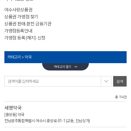
여수사랑상품권
상품권 가맹점 찾기
상품권 판매.환전 금융기관
가맹점등록안내
가맹점 등록(해지) 신청
카테고리 >
약국
카테고리 열기
검색어를 입력하세요
총 114건
세명약국
[중앙동] 약국
전남광주통합특별시 여수시 중앙로 61-1 (교동, 진남상가)