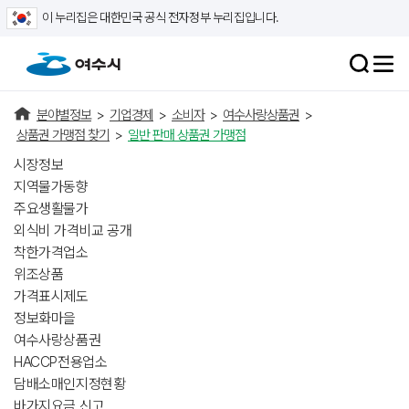
이 누리집은 대한민국 공식 전자정부 누리집입니다.
분야별정보
>
기업경제
>
소비자
>
여수사랑상품권
>
상품권 가맹점 찾기
>
일반 판매 상품권 가맹점
시장정보
지역물가동향
주요생활물가
외식비 가격비교 공개
착한가격업소
위조상품
가격표시제도
정보화마을
여수사랑상품권
HACCP전용업소
담배소매인지정현황
바가지요금 신고