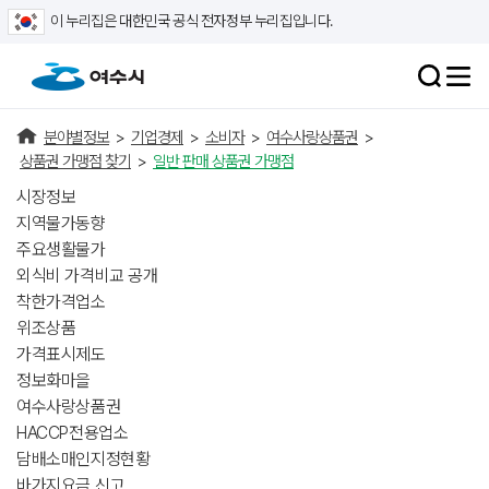
이 누리집은 대한민국 공식 전자정부 누리집입니다.
분야별정보
>
기업경제
>
소비자
>
여수사랑상품권
>
상품권 가맹점 찾기
>
일반 판매 상품권 가맹점
시장정보
지역물가동향
주요생활물가
외식비 가격비교 공개
착한가격업소
위조상품
가격표시제도
정보화마을
여수사랑상품권
HACCP전용업소
담배소매인지정현황
바가지요금 신고