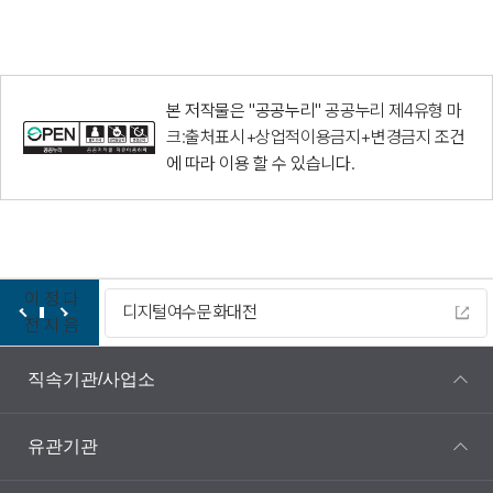
본 저작물은 "공공누리"
공공누리 제4유형 마
크:출처표시+상업적이용금지+변경금지
조건
에 따라 이용 할 수 있습니다.
이
정
다
디지털여수문화대전
전
지
음
직속기관/사업소
유관기관