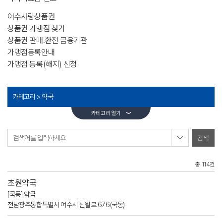
여수사랑상품권
상품권 가맹점 찾기
상품권 판매.환전 금융기관
가맹점등록안내
가맹점 등록(해지) 신청
카테고리 >
약국
카테고리 열기
검색어를 입력하세요
총 114건
초원약국
[국동] 약국
전남광주통합특별시 여수시 신월로 676(국동)