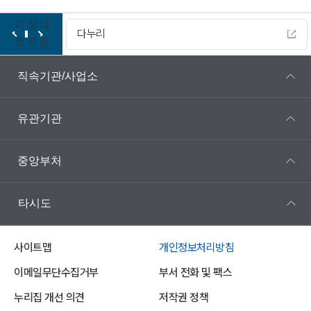
이
정
다
다누리
전
지
음
직속기관/사업소
유관기관
중앙부처
타시도
사이트맵
개인정보처리방침
이메일무단수집거부
부서 전화 및 팩스
누리집 개선 의견
저작권 정책