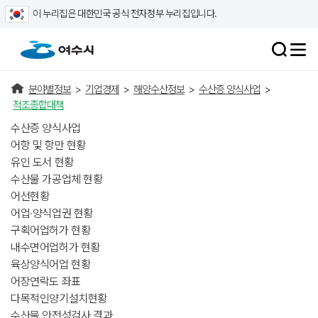
이 누리집은 대한민국 공식 전자정부 누리집입니다.
분야별정보
>
기업경제
>
해양수산정보
>
수산증 양식사업
>
적조종합대책
수산증 양식사업
어항 및 항만 현황
유인 도서 현황
수산물 가공업체 현황
어선현황
어업·양식업권 현황
구획어업허가 현황
내수면어업허가 현황
육상양식어업 현황
어장연락도 좌표
다목적인양기설치현황
수산물 안전성검사 결과