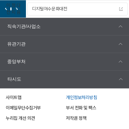
이
정
다
디지털여수문화대전
전
지
음
직속기관/사업소
유관기관
중앙부처
타시도
사이트맵
개인정보처리방침
이메일무단수집거부
부서 전화 및 팩스
누리집 개선 의견
저작권 정책