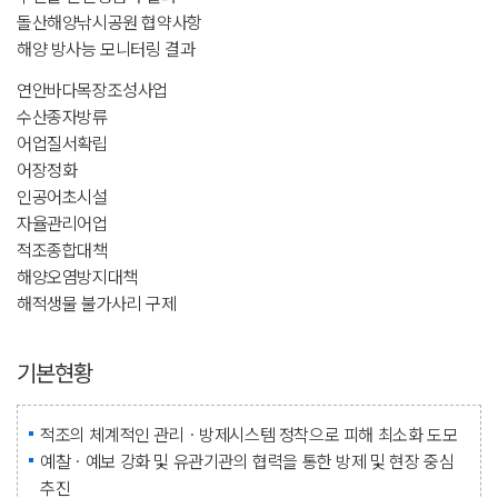
돌산해양낚시공원 협약사항
해양 방사능 모니터링 결과
연안바다목장조성사업
수산종자방류
어업질서확립
어장정화
인공어초시설
자율관리어업
적조종합대책
해양오염방지대책
해적생물 불가사리 구제
기본현황
적조의 체계적인 관리ㆍ방제시스템 정착으로 피해 최소화 도모
예찰ㆍ예보 강화 및 유관기관의 협력을 통한 방제 및 현장 중심
추진