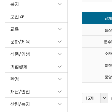
복지
보건
전체
교육
돌산
문화/체육
문수
소라
식품/위생
여천
기업경제
중앙
환경
재난/안전
15개
산림/녹지