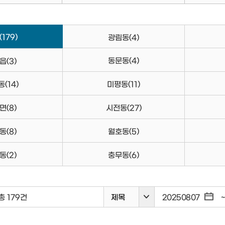
(179)
광림동
(4)
동문동
(4)
읍
(3)
동
(14)
미평동
(11)
면
(8)
시전동
(27)
동
(8)
월호동
(5)
동
(2)
충무동
(6)
총 179건
제목