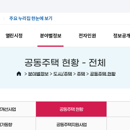
주요 누리집 한눈에 보기
열린시정
분야별정보
전자민원
정보공
공동주택 현황 -
전체
>
>
>
>
분야별정보
도시/주택
주택
공동주택 현황
경개선사업
공동주택 현황
허가동향
공동주택지원사업