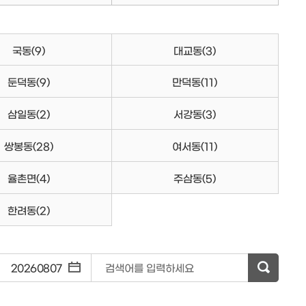
국동
(9)
대교동
(3)
둔덕동
(9)
만덕동
(11)
삼일동
(2)
서강동
(3)
쌍봉동
(28)
여서동
(11)
율촌면
(4)
주삼동
(5)
한려동
(2)
~
검색어를 입력하세요