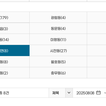
(179)
광림동
(4)
동문동
(4)
읍
(3)
동
(14)
미평동
(11)
면
(8)
시전동
(27)
동
(8)
월호동
(5)
동
(2)
충무동
(6)
총 8건
제목