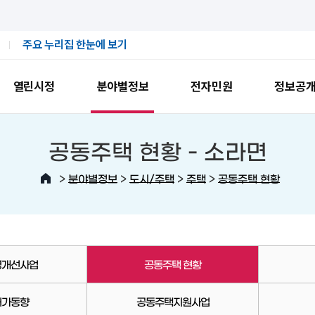
주요 누리집 한눈에 보기
열린시정
분야별정보
전자민원
정보공
공동주택 현황 -
소라면
>
>
>
>
분야별정보
도시/주택
주택
공동주택 현황
경개선사업
공동주택 현황
허가동향
공동주택지원사업