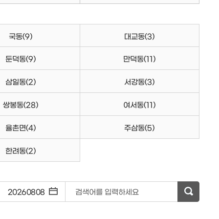
국동
(9)
대교동
(3)
둔덕동
(9)
만덕동
(11)
삼일동
(2)
서강동
(3)
쌍봉동
(28)
여서동
(11)
율촌면
(4)
주삼동
(5)
한려동
(2)
~
검색어를 입력하세요