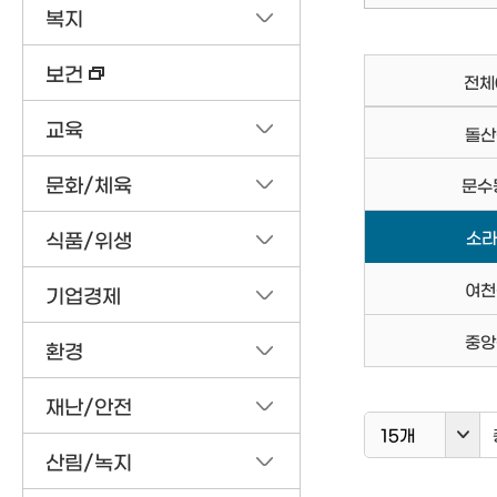
복지
보건
전체
교육
돌산
문화/체육
문수
소라
식품/위생
여천
기업경제
중앙
환경
재난/안전
15개
산림/녹지