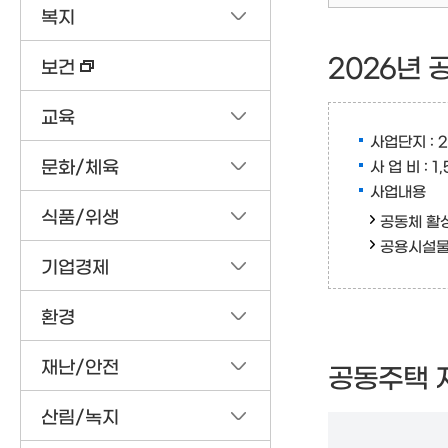
복지
2026년
보건
교육
사업단지 : 
문화/체육
사 업 비 : 
사업내용
식품/위생
공동체 활성
공용시설물 
기업경제
환경
재난/안전
공동주택 
산림/녹지