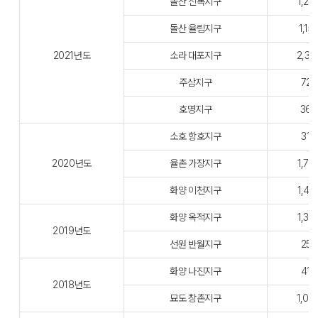
돌산 신복지구
1,26
돌산 율림지구
1,15
2021년도
소라 대포지구
2,36
주삼지구
727
호명지구
360
소호 항호지구
314
2020년도
율촌 가장지구
1,70
화양 이천지구
1,45
화양 옥적지구
1,30
2019년도
선원 반월지구
252
화양 나진지구
410
2018년도
묘도 창촌지구
1,00