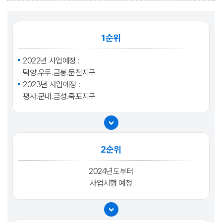
1순위
2022년 사업예정 :
덕양․우두․금봉․둔전지구
2023년 사업예정 :
평사․군내․금성․죽포지구
2순위
2024년도부터
사업시행 예정