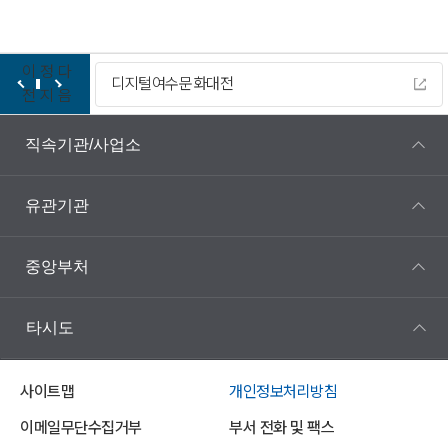
이
정
다
디지털여수문화대전
전
지
음
직속기관/사업소
유관기관
중앙부처
타시도
사이트맵
개인정보처리방침
이메일무단수집거부
부서 전화 및 팩스