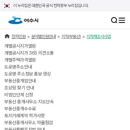
이 누리집은 대한민국 공식 전자정부 누리집입니다.
전자민원
>
분야별민원안내
>
지적(부동산)
>
지적재조사사업
개별공시지가열람
개별공시지가 365 의견소통
개별주택가격열람
도로명주소안내
도로명 주소정보 홍보 영상
부동산중개업안내
조상땅 찾기 안내
비법인단체 신청
부동산 중개사무소 지도단속
부동산중개수수료
토지거래계약 허가사항
부동산중개사무소 자율점검
부동산특별조치법 안내