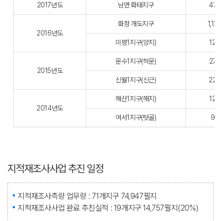
2017년도
남면 화태지구
472
화정 개도지구
1,12
2016년도
미평1지구(양지)
124
문수1지구(허문)
272
2015년도
신월1지구(신근)
229
해산1지구(해지)
124
2014년도
여서1지구(텃골)
93
지적재조사사업 추진 일정
지적재조사측량 업무량 : 71개지구 74,947필지
지적재조사사업 완료 추진실적 : 19개지구 14,757필지(20%)