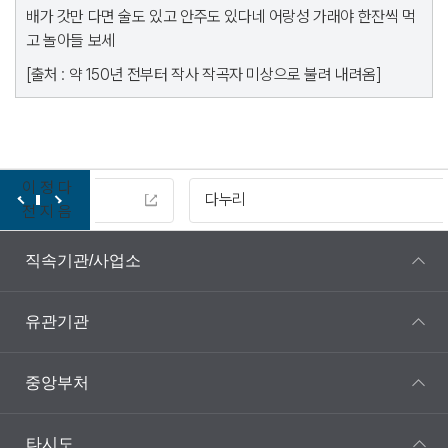
배가 갓만 다면 술도 있고 안주도 있다네 어랑성 가래야 한잔씩 먹
고 놀아들 보세
[출처 : 약 150년 전부터 작사 작곡자 미상으로 불려 내려옴]
이
정
다
다누리
전
지
음
직속기관/사업소
유관기관
중앙부처
타시도