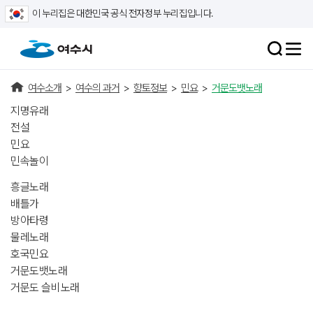
이 누리집은 대한민국 공식 전자정부 누리집입니다.
여수소개
>
여수의 과거
>
향토정보
>
민요
>
거문도뱃노래
지명유래
전설
민요
민속놀이
흥글노래
배틀가
방아타령
물레노래
호국민요
거문도뱃노래
거문도 슬비노래