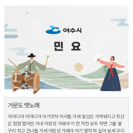
거문도 뱃노래
어야디야 어야디야 어기엇차 어서들 가세 앞산은 가까워지고 뒷산
은 점점 멀어만 가네 어랑성 가래야 이 칸 저칸 모두 차면 그물 옆
구리 차고 건너들 가세 어랑성 가래야 어기 영차 퍼 실어 보세 우리