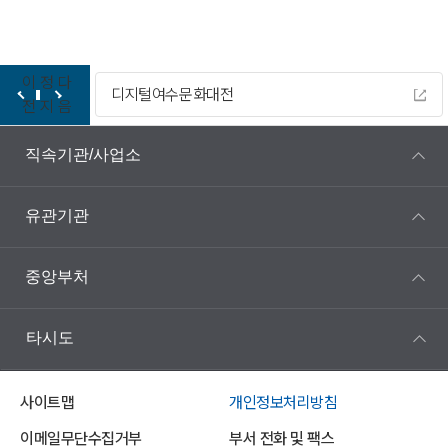
이
정
다
디지털여수문화대전
전
지
음
직속기관/사업소
유관기관
중앙부처
타시도
사이트맵
개인정보처리방침
이메일무단수집거부
부서 전화 및 팩스