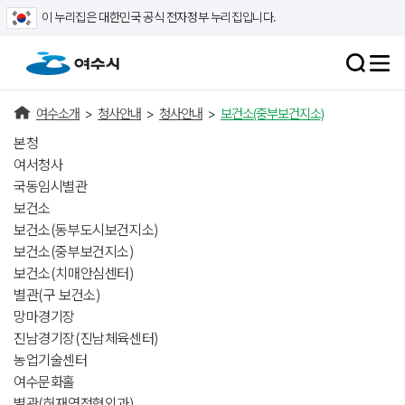
이 누리집은 대한민국 공식 전자정부 누리집입니다.
여수소개
>
청사안내
>
청사안내
>
보건소(중부보건지소)
본청
여서청사
국동임시별관
보건소
보건소(동부도시보건지소)
보건소(중부보건지소)
보건소(치매안심센터)
별관(구 보건소)
망마경기장
진남경기장(진남체육센터)
농업기술센터
여수문화홀
별관(허재영정형외과)