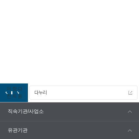
이미지를 클릭하시면 크게볼수있습니다
농기계임대 사무실, 승강기, 농기계 수리작업장, 농기
계 보관창고
이
정
다
다누리
전
지
음
직속기관/사업소
유관기관