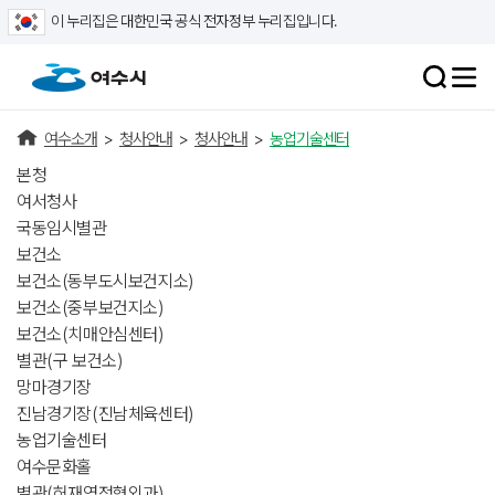
이 누리집은 대한민국 공식 전자정부 누리집입니다.
여수소개
>
청사안내
>
청사안내
>
농업기술센터
본청
여서청사
국동임시별관
보건소
보건소(동부도시보건지소)
보건소(중부보건지소)
보건소(치매안심센터)
별관(구 보건소)
망마경기장
진남경기장(진남체육센터)
농업기술센터
여수문화홀
별관(허재영정형외과)