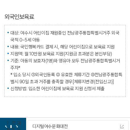
외국인보육료
대상: 여수시 어린이집 재원중인 전남광주통합특별시거주 외국
국적 0~5세 아동
내용: 국민행복카드 결제 시, 해당 어린이집으로 보육료 지원
지원액: 월 10만원 보육료 지원(지원금 초과분은 본인부담)
기준: 아동의 보호자(1명)와 영유아 모두 전남광주통합특별시거
주자*
* 입소 당시 ①외국인등록 ② 유효한 체류기간 ③전남광주통합특
별시 90일 초과 거주를 충족할 경우[체류지변경(전입신고)]
신청방법: 입소한 어린이집에 보육료 지원 신청서 제출
이
정
다
디지털여수문화대전
전
지
음