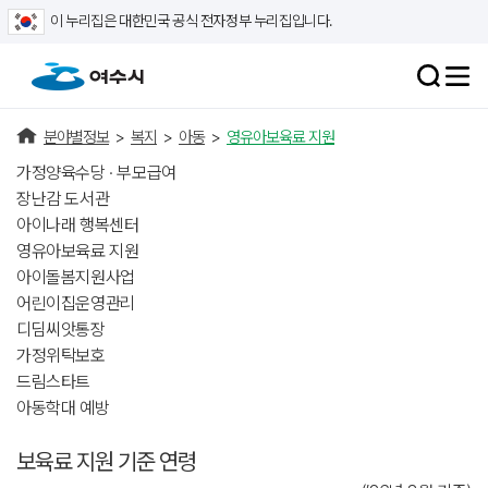
이 누리집은 대한민국 공식 전자정부 누리집입니다.
분야별정보
>
복지
>
아동
>
영유아보육료 지원
가정양육수당 · 부모급여
장난감 도서관
아이나래 행복센터
영유아보육료 지원
아이돌봄지원사업
어린이집운영관리
디딤씨앗통장
가정위탁보호
드림스타트
아동학대 예방
보육료 지원 기준 연령