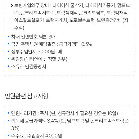
보험가입의무 장비 : 타이어식 굴삭기, 타이어식기중기, 덤프트
럭, 콘크리트믹서트럭, 트럭적재식 콘크리트펌프, 트럭적재식
아스팔트살포기, 트럭지게차, 도로보수트럭, 노면측정장비(자
주식)
차대 일련번호 탁본 3매
국민 주택채권 매입필증 : 공급가액의 0.5%
정부수입인지 3,000원 1매
위임장(대리인이 신청할 경우)
소유자 인감증명서
민원관련 참고사항
민원처리기간 : 즉시 (단, 신규검사가 필요한 경우는 10일)
취득세 공급가액의 3.4% (단, 덤프트럭 및 콘크리트믹스트럭은
3%)
수수료 : 수입증지 4,000원