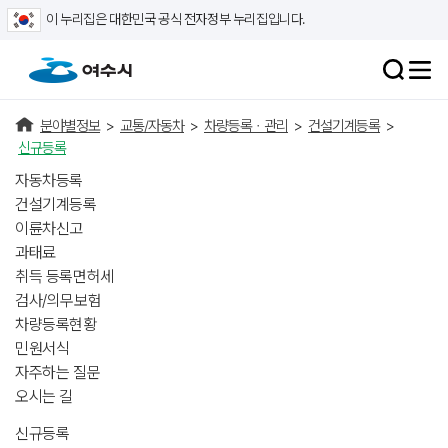
이 누리집은 대한민국 공식 전자정부 누리집입니다.
분야별정보
>
교통/자동차
>
차량등록ㆍ관리
>
건설기계등록
>
신규등록
자동차등록
건설기계등록
이륜차신고
과태료
취득 등록면허세
검사/의무보험
차량등록현황
민원서식
자주하는 질문
오시는 길
신규등록