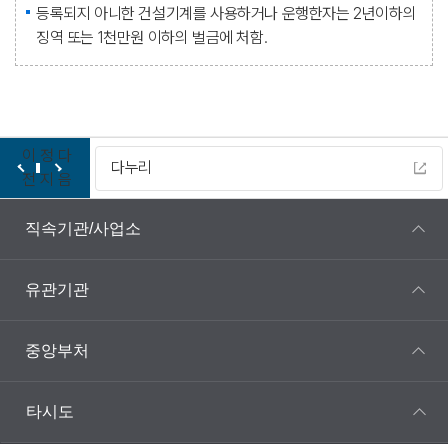
등록되지 아니한 건설기계를 사용하거나 운행한자는 2년이하의
징역 또는 1천만원 이하의 벌금에 처함.
이
정
다
다누리
전
지
음
직속기관/사업소
유관기관
중앙부처
타시도