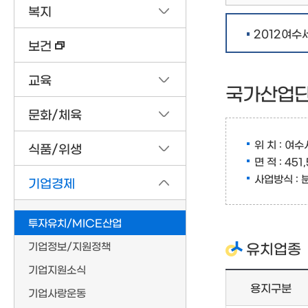
복지
2012여
보건
교육
국가산업단
문화/체육
위 치 : 여
식품/위생
면 적 : 451
사업방식 : 
기업경제
투자유치/MICE산업
기업정보/지원정책
유치업종
기업지원소식
용지구분
기업사랑운동