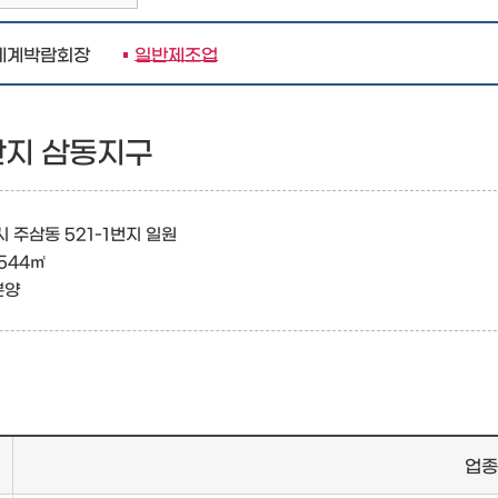
수세계박람회장
일반제조업
지 삼동지구
수시 주삼동 521-1번지 일원
,544㎡
분양
업