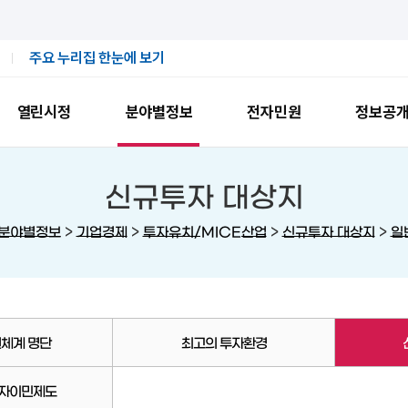
주요 누리집 한눈에 보기
열린시정
분야별정보
전자민원
정보공
신규투자 대상지
>
>
>
>
분야별정보
기업경제
투자유치/MICE산업
신규투자 대상지
일
체계 명단
최고의 투자환경
투자이민제도