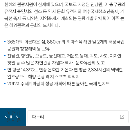
천혜의 관광자원이 산재해 있으며, 국보로 지정된 진남관, 이 충무공의
유적지 충민사와 선소 등 역사 문화 유적지와 여수국제청소년축제, 거
북선 축제 등 다양한 지역축제가 개최되는 관광개발 잠재력이 아주 높
은 해양관광과 문화의 도시이다.
365개의 아름다운 섬, 880㎞의 리아스식 해안 및 2개의 해상국립
공원과 청정해역 등 보유
진남관, 향일암, 오동도, 돌산대교, 거문도 등대, 백도, 사도, 여자만
갯벌 등 수 많은 자연관광 자원과 역사 · 문화유산의 보고
연 평균 14.3℃로 연중 온화한 기온과 연 평균 2,331시간의 넉넉한
일조량으로 해양 관광 레저 스포츠 최적지
2012여수세계박람회 성공 개최에 따른 높아진 국제 인지도
이
정
다
다누리
전
지
음