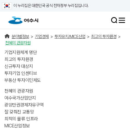
이 누리집은 대한민국 공식 전자정부 누리집입니다.
분야별정보
>
기업경제
>
투자유치/MICE산업
>
최고의 투자환경
>
천혜의 관광자원
기업지원체계 명단
최고의 투자환경
신규투자 대상지
투자기업 인센티브
부동산 투자이민제도
천혜의 관광자원
여수국가산업단지
광양만권경제자유구역
잘 갖춰진 교통망
최적의 물류 인프라
MICE산업정보