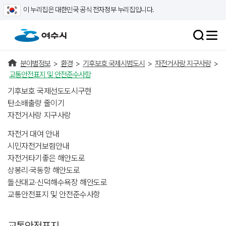
이 누리집은 대한민국 공식 전자정부 누리집입니다.
분야별정보
>
환경
>
기후보호 국제시범도시
>
자전거사랑 지구사랑
>
교통안전표지 및 안전준수사항
기후보호 국제선도도시구현
탄소배출량 줄이기
자전거사랑 지구사랑
자전거 대여 안내
시민자전거보험안내
자전거타기좋은 해안도로
상봉리·국동항 해안도로
돌산대교·신덕해수욕장 해안도로
교통안전표지 및 안전준수사항
교통안전표지