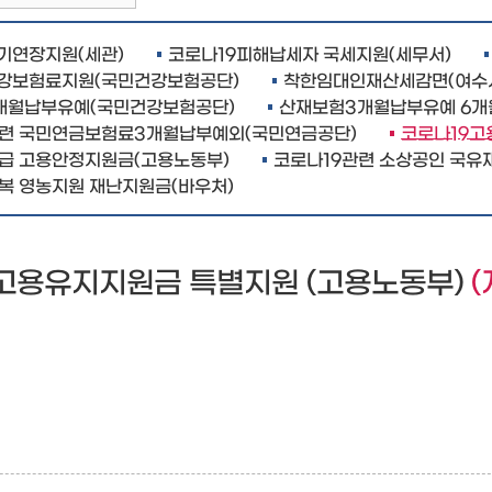
기연장지원(세관)
코로나19피해납세자 국세지원(세무서)
강보험료지원(국민건강보험공단)
착한임대인재산세감면(여수
개월납부유예(국민건강보험공단)
산재보험3개월납부유예 6개
관련 국민연금보험료3개월납부예외(국민연금공단)
코로나19고
급 고용안정지원금(고용노동부)
코로나19관련 소상공인 국
복 영농지원 재난지원금(바우처)
 고용유지지원금 특별지원 (고용노동부)
(