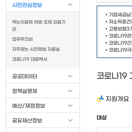
시민관심정보
기업세금납
저소득층건
먹는치료제 처방·조제 의료기
고용보험3
관
코로나19
업무추진비
코로나19긴
자주찾는 사전정보 자료실
코로나19극
코로나19 대응백서
코로나19
공공데이터
정책실명제
지원개요
예산/재정정보
대상
공유재산정보