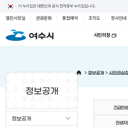
이 누리집은 대한민국 공식 전자정부 누리집입니다.
열린시장실
관광문화
통합예약
조직도
청사안내
시민의창
>
>
정보공개
시민관심
정보공개
긴급민생
정보공개
민생지