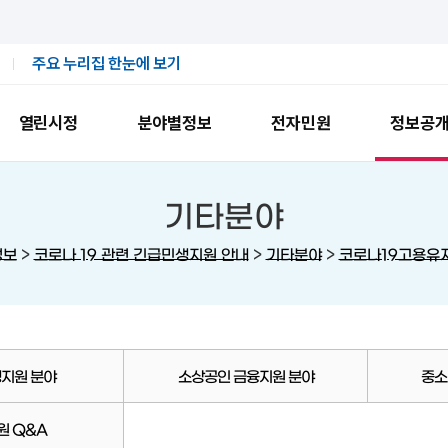
주요 누리집 한눈에 보기
열린시정
분야별정보
전자민원
정보공
기타분야
>
>
>
정보
코로나 19 관련 긴급민생지원 안내
기타분야
코로나19고용유
지원 분야
소상공인 금융지원 분야
중소
원 Q&A