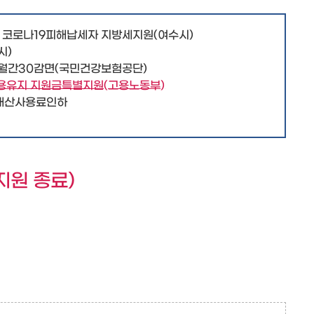
코로나19피해납세자 지방세지원(여수시)
시)
월간30감면(국민건강보험공단)
용유지 지원금특별지원(고용노동부)
유재산사용료인하
지원 종료)