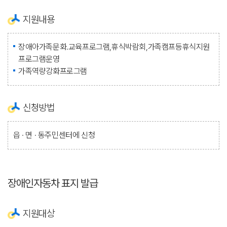
지원내용
장애아가족문화.교육프로그램,휴식박람회,가족캠프등휴식지원
프로그램운영
가족역량강화프로그램
신청방법
읍 · 면 · 동주민센터에 신청
장애인자동차 표지 발급
지원대상