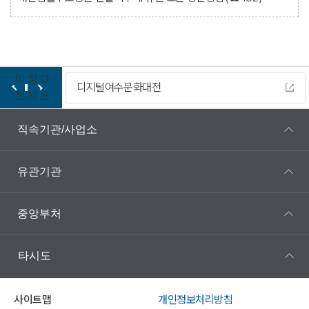
이
정
다
디지털여수문화대전
전
지
음
직속기관/사업소
유관기관
중앙부처
타시도
사이트맵
개인정보처리방침