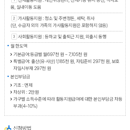
신체활동지원 : 개인위생관리, 신체기능 유지 증진, 식사도
움, 실내이동 도움
가사활동지원 : 청소 및 주변정돈, 세탁, 취사
(단, 수급자 외의 가족의 가사활동지원은 포함하지 않음)
사회활동지원 : 등하교 및 출퇴근 지원, 외출시 동행
월 한도액
기본급여:등급별 월697천 원 ~ 7,105천 원
특별급여: 출산(유·사산) 1,185천 원, 자립준비 297천 원, 보호
자일시부재 297천 원
본인부담금
기초 : 면제
차상위 : 2만원
가구별 소득수준에 따라 활동지원급여에 대한 본인부담금 차등
부과(4~10%)
신청방법