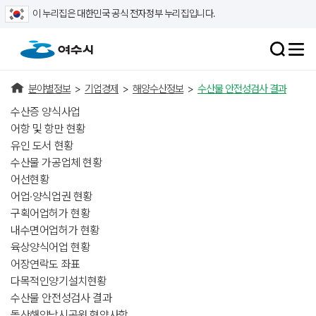
이 누리집은 대한민국 공식 전자정부 누리집입니다.
분야별정보
>
기업경제
>
해양수산정보
>
수산물 안전성검사 결과
수산증 양식사업
어항 및 항만 현황
유인 도서 현황
수산물 가공업체 현황
어선현황
어업·양식업권 현황
구획어업허가 현황
내수면어업허가 현황
육상양식어업 현황
어장연락도 좌표
다목적인양기설치현황
수산물 안전성검사 결과
돌산해양낚시공원 협약사항