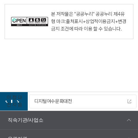
본 저작물은 "공공누리"
공공누리 제4유
형 마크:출처표시+상업적이용금지+변경
금지
조건에 따라 이용 할 수 있습니다.
이
정
다
디지털여수문화대전
전
지
음
직속기관/사업소