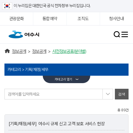
이 누리집은 대한민국 공식 전자정부 누리집입니다.
관광문화
통합예약
조직도
청사안내
정보공개
>
정보공개
>
사전정보공표(분야별)
카테고리 >
기획/재정/세무
카테고리 열기
검색어를 입력하세요
총 89건
[기획/재정/세무]
여수시 규제 신고 고객 보호 서비스 헌장