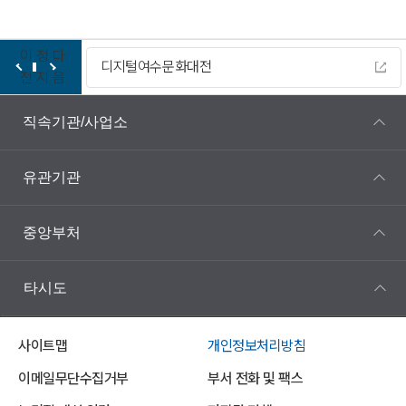
이
정
다
디지털여수문화대전
전
지
음
직속기관/사업소
유관기관
중앙부처
타시도
사이트맵
개인정보처리방침
이메일무단수집거부
부서 전화 및 팩스