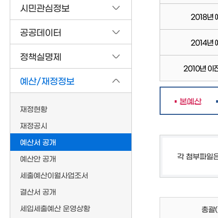
시민관심정보
2018년
공공데이터
2014년
정책실명제
2010년 이
예산/재정정보
본예산
재정현황
재정공시
예산서 공개
각 첨부파일
예산안 공개
세출예산이월사업조서
결산서 공개
세입세출예산 운영상황
총괄