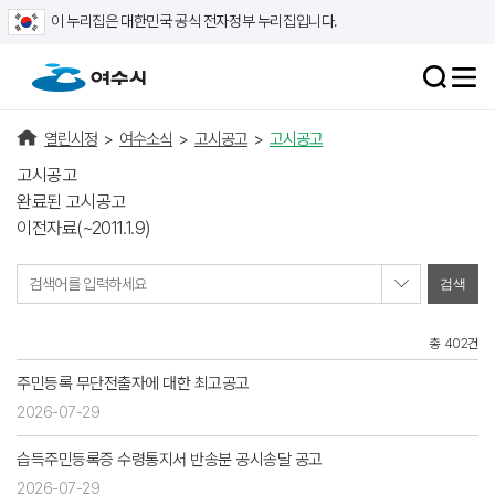
이 누리집은 대한민국 공식 전자정부 누리집입니다.
열린시정
>
여수소식
>
고시공고
>
고시공고
고시공고
완료된 고시공고
이전자료(~2011.1.9)
검색어를 입력하세요
총 402건
주민등록 무단전출자에 대한 최고공고
2026-07-29
습득주민등록증 수령통지서 반송분 공시송달 공고
2026-07-29