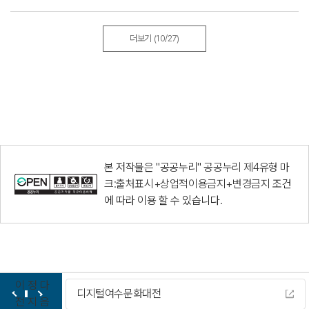
더보기
(10/27)
본 저작물은 "공공누리"
공공누리 제4유형 마
크:출처표시+상업적이용금지+변경금지
조건
에 따라 이용 할 수 있습니다.
이
정
다
디지털여수문화대전
전
지
음