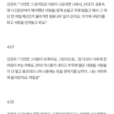
김천우: "그러면 그 앉아있던 사람이 나오라면 나와서, (극도의 공포속
에 시신운반까지 해야했던 사람들) 앞에 손들고 뒤에 발들고 해서 그 계
단 한 여덜계단인가 올라가면 벚꽃나무 밑이 있어요. 거기에 구덩이를
파고 사람을 던져놓고 와요."
4:07
김천우: "그러면 그사람이 또죽어요. 그런식으로... 한 다섯시 이후에 찬
바람이 부는거예요. (저녁 어스름이 내리고 추위에 떨던 사람들) 사람들
이 다 떨고 움츠러드니까 나중에는 방을 정하기를 남자가.. 나는 여자측
에 들어갔어요. 여덜살"
4:25