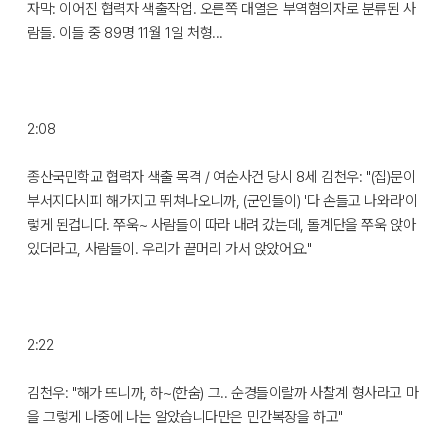
자막: 이어진 협력자 색출작업. 오른쪽 대열은 부역혐의자로 분류된 사
람들. 이들 중 89명 11월 1일 처형...
2:08
종산국민학교 협력자 색출 목격 / 여순사건 당시 8세 김천우: "(집)문이
부서지다시피 해가지고 뛰쳐나오니까, (군인들이) '다 손들고 나와라'이
렇게 된겁니다. 쭈욱~ 사람들이 따라 내려 갔는데, 돌계단을 쭈욱 앉아
있더라고, 사람들이. 우리가 끝머리 가서 앉았어요."
2:22
김천우: "해가 뜨니까, 하~(한숨) 그.. 순경들이랄까 사찰계 형사라고 마
을 그렇게 나중에 나는 알았습니다만은 민간복장을 하고"