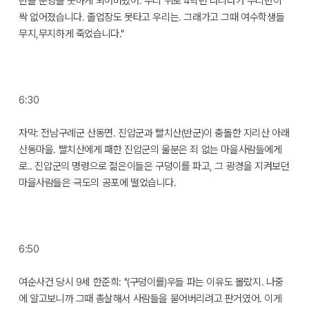
반을 운영을 못하게 되어버렸어. 우리 위로 4학년 다니다가 우리반이
싹 없어졌습니다. 졸업장도 못타고 우리는. 그래가고 그때 여수학생들
무지,무지하게 죽었습니다."
6:30
자막: 전남구례군 산동면. 진압군과 빨치산(반군)이 충돌한 지리산 아래
산동마을. 빨치산에게 패한 진압군의 울분은 죄 없는 마을사람들에게
로.. 진압군의 명령으로 젊은이들은 구덩이를 파고, 그 광경을 지켜보던
마을사람들은 극도의 공포에 떨었습니다.
6:50
여순사건 당시 9세 한준희: "(구덩이를)우들 파는 이유도 몰랐지. 나중
에 알고보니까 그때 총살해서 사람들을 묻어버리려고 판거였어. 이게