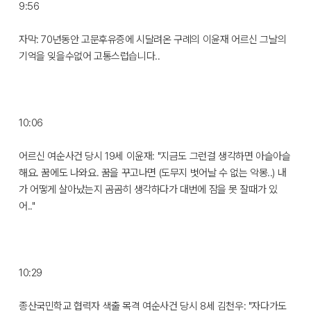
9:56
자막: 70년동안 고문후유증에 시달려온 구례의 이윤재 어르신 그날의
기억을 잊을수없어 고통스럽습니다..
10:06
어르신 여순사건 당시 19세 이윤재: "지금도 그런걸 생각하면 아슬아슬
해요. 꿈에도 나와요. 꿈을 꾸고나면 (도무지 벗어날 수 없는 악몽..) 내
가 어떻게 살아났는지 곰곰히 생각하다가 대번에 잠을 못 잘때가 있
어.."
10:29
종산국민학교 협력자 색출 목격 여순사건 당시 8세 김천우: "자다가도