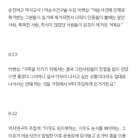
순천여고 역사교사 / 여순사건구술 수집 박병섭: "여순사건때 인재로
평가받는 그분들이 일거에 제거되면서 나머지 민중들이 볼때는 앞선
사람, 똑똑한 사람, 학식이 많았던 사람들이 모조리 제거된 거예요."
8:23
박병섭: "가족을 지키기 위해서는 결국 그런사람들의 전철을 밟지 안았
으면 좋겠다 그러하니 설사 아무리 나서고 싶은 상황이더라도 절대로
나서서는 안돼 하는 것을 가정에서 부터 주입하게 된거거든요."
8:42
역사연구자 주철희: "이웃도 믿지못하는, 이웃도 눈치를 봐야하는. 그
이유가 여순사건이 발발한 이후 운동장에 모아놓고 손가락 총을 이용