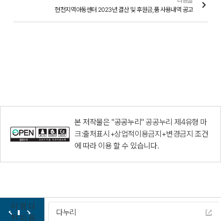
다음글
현천지역아동센터 2023년 결산 및 후원금,품 사용내역 공고
본 저작물은 "공공누리"
공공누리 제4유형 마
크:출처표시+상업적이용금지+변경금지
조건
에 따라 이용 할 수 있습니다.
이
정
다
다누리
전
지
음