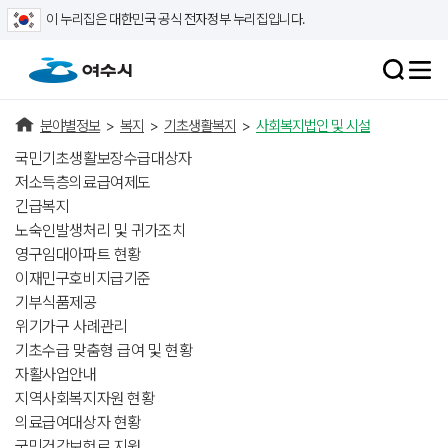
이 누리집은 대한민국 공식 전자정부 누리집입니다.
분야별정보
>
복지
>
기초생활복지
>
사회복지법인 및 시설
국민기초생활보장수급대상자
저소득층의료급여제도
긴급복지
노숙인발생처리 및 귀가조치
영구임대아파트 현황
이재민구호비지급기준
기부식품제공
위기가구 사례관리
기초수급 맞춤형 급여 및 현황
자활사업안내
지역사회복지자원 현황
의료급여대상자 현황
국민건강보험료 지원