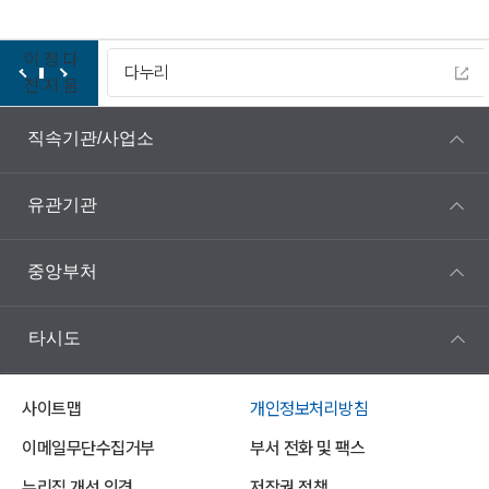
이
정
다
다누리
전
지
음
직속기관/사업소
유관기관
중앙부처
타시도
사이트맵
개인정보처리방침
이메일무단수집거부
부서 전화 및 팩스
누리집 개선 의견
저작권 정책