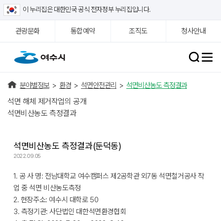
이 누리집은 대한민국 공식 전자정부 누리집입니다.
관광문화
통합예약
조직도
청사안내
분야별정보
>
환경
>
석면안전관리
>
석면비산농도 측정결과
석면 해체 제거작업의 공개
석면비산농도 측정결과
석면비산농도 측정결과(둔덕동)
2022.09.05
1. 공 사 명: 전남대학교 여수캠퍼스 제2공학관 외7동 석면철거공사 작
업 중 석면 비산농도측정
2. 현장주소: 여수시 대학로 50
3. 측정기관: 사단법인 대한석면환경협회