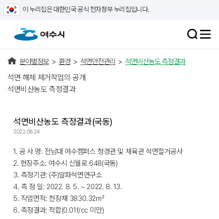
이 누리집은 대한민국 공식 전자정부 누리집입니다.
분야별정보
>
환경
>
석면안전관리
>
석면비산농도 측정결과
석면 해체 제거작업의 공개
석면비산농도 측정결과
석면비산농도 측정결과(국동)
2022.08.24
1. 공 사 명: 전남대 여수캠퍼스 청경관 및 체육관 석면철거공사
2. 현장주소: 여수시 신월로 648(국동)
3. 측정기관: (주)알파석면연구소
4. 측 정 일: 2022. 8. 5. ~ 2022. 8. 13.
5. 작업면적: 천장재 3830.32㎡
6. 측정결과: 적합(0.01f/cc 미만)