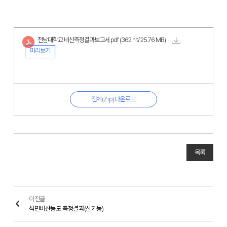
전남대학교 비산측정결과보고서.pdf
(362 hit/ 25.76 MB)
미리보기
전체(Zip)다운로드
목록
이전글
석면비산농도 측정결과(신기동)