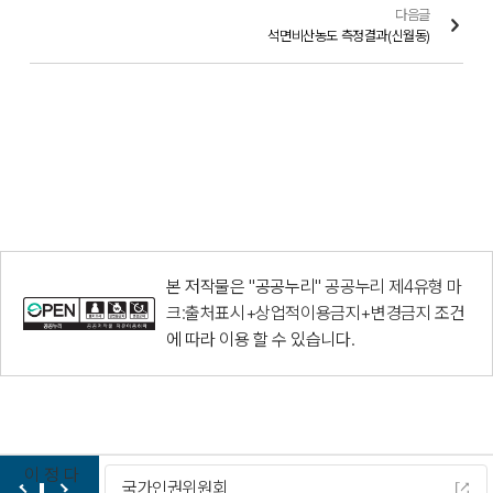
다음글
석면비산농도 측정결과(신월동)
본 저작물은 "공공누리"
공공누리 제4유형 마
크:출처표시+상업적이용금지+변경금지
조건
에 따라 이용 할 수 있습니다.
이
정
다
위원회
다누리