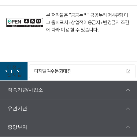
본 저작물은 "공공누리"
공공누리 제4유형 마
크:출처표시+상업적이용금지+변경금지
조건
에 따라 이용 할 수 있습니다.
이
정
다
디지털여수문화대전
전
지
음
직속기관/사업소
유관기관
중앙부처