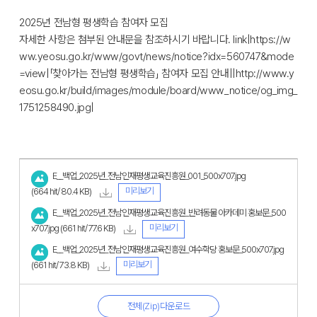
2025년 전남형 평생학습 참여자 모집
자세한 사항은 첨부된 안내문을 참조하시기 바랍니다. link|https://w
ww.yeosu.go.kr/www/govt/news/notice?idx=560747&mode
=view|「찾아가는 전남형 평생학습」 참여자 모집 안내||http://www.y
eosu.go.kr/build/images/module/board/www_notice/og_img_
1751258490.jpg|
E__백업_2025년_전남인재평생교육진흥원_001_500x707.jpg
미리보기
(664 hit/ 80.4 KB)
E__백업_2025년_전남인재평생교육진흥원_반려동물 아카데미 홍보문_500
미리보기
x707.jpg
(661 hit/ 77.6 KB)
E__백업_2025년_전남인재평생교육진흥원_여수학당 홍보문_500x707.jpg
미리보기
(661 hit/ 73.8 KB)
전체(Zip)다운로드