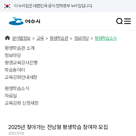
이 누리집은 대한민국 공식 전자정부 누리집입니다.
분야별정보
>
교육
>
평생학습관
>
정보마당
>
평생학습소식
평생학습관 소개
정보마당
평생교육강사은행
학습동아리
교육강좌안내
새창
평생학습소식
자료실
교육강좌 신청
새창
2025년 찾아가는 전남형 평생학습 참여자 모집
2025.07.02