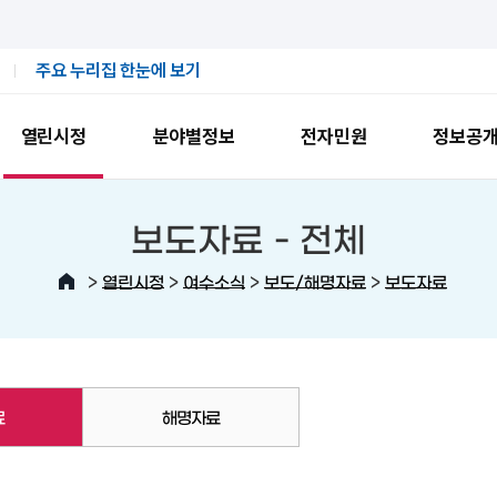
주요 누리집 한눈에 보기
열린시정
분야별정보
전자민원
정보공
보도자료 -
전체
>
>
>
>
열린시정
여수소식
보도/해명자료
보도자료
료
해명자료