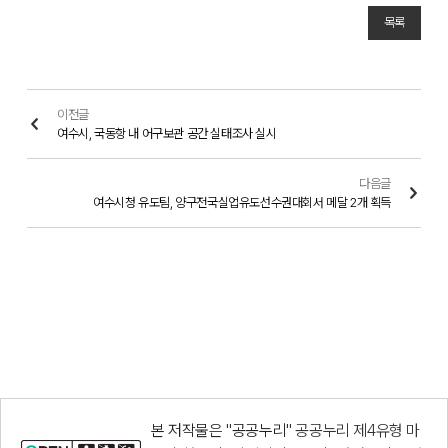
목록
이전글
여수시, 국동항 내 어구보관 공간 실태조사 실시
다음글
여수시청 유도팀, 양구전국실업유도선수권대회서 메달 2개 획득
본 저작물은 "공공누리"
공공누리 제4유형 마