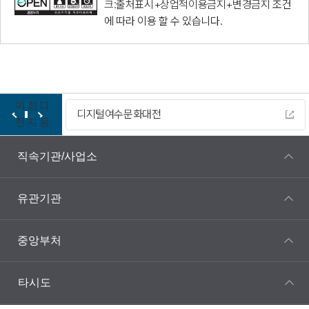
크:출처표시+상업적이용금지+변경금지
조건
에 따라 이용 할 수 있습니다.
이
정
다
디지털여수문화대전
전
지
음
직속기관/사업소
유관기관
중앙부처
타시도